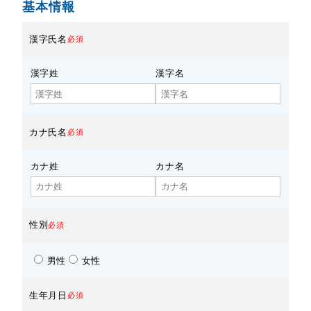
基本情報
漢字氏名
必須
漢字姓
漢字名
カナ氏名
必須
カナ姓
カナ名
性別
必須
男性
女性
生年月日
必須