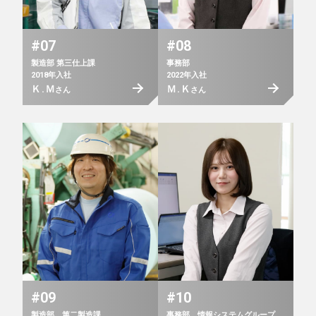
#07
#08
製造部 第三仕上課
事務部
2018年入社
2022年入社
Ｋ.Ｍ
Ｍ.Ｋ
さん
さん
#09
#10
製造部 第二製造課
事務部 情報システムグループ