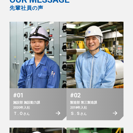
先輩社員の声
#01
#02
施設部 施設動力課
製造部 第三製造課
2020年入社
2018年入社
Ｔ.Ｏ
Ｓ.Ｓ
さん
さん