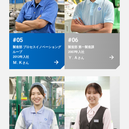
#05
#06
製造部 プロセスイノベーショング
製造部 第一製造課
ループ
2007年入社
2012年入社
Ｙ.Ａ
さん
Ｍ.Ｋ
さん