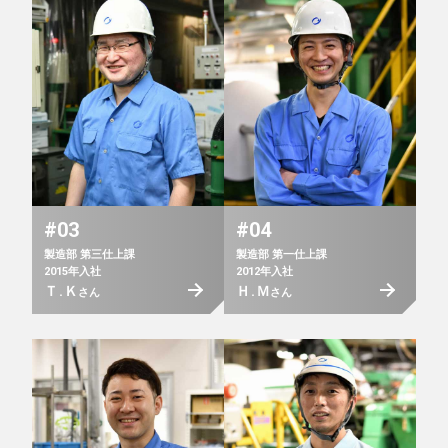
#03
#04
製造部 第三仕上課
製造部 第一仕上課
2015年入社
2012年入社
Ｔ.Ｋ
Ｈ.Ｍ
さん
さん