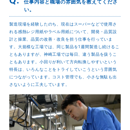
Q.
仕事内容と職場の雰囲気を教えてくださ
い。
製造現場を経験したのち、現在はスーパーなどで使用さ
れる感熱レジ用紙やラベル用紙について、開発・品質設
計と操業、品質の改善・改良を担う仕事を行っていま
す。大規模な工場では、同じ製品を1週間製造し続けるこ
ともありますが、神崎工場では毎日、違う製品を扱うこ
ともあります。小回りが利いて方向転換しやすいという
特長は、いろんなことをトライしていこうという雰囲気
につながっています。コスト管理でも、小さな無駄も出
さないように工夫しています。