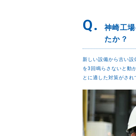
Q.
神崎工場
たか？
新しい設備から古い設
を3回鳴らさないと動
とに適した対策がされ