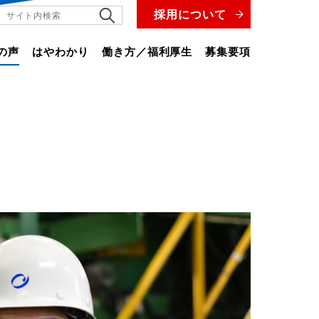
採用について
の声
はやわかり
働き方／福利厚生
募集要項
の声#01
の声#02
の声#03
の声#04
の声#05
の声#06
の声#07
の声#08
の声#09
の声#10