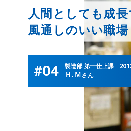
人間としても成長
風通しのいい職場
#04
製造部 第一仕上課 201
Ｈ.Ｍ
さん